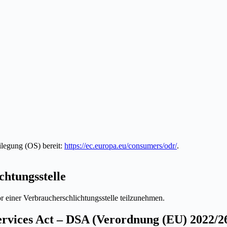
ilegung (OS) bereit:
https://ec.europa.eu/consumers/odr/
.
chtungs­stelle
vor einer Verbraucherschlichtungsstelle teilzunehmen.
Services Act – DSA (Verordnung (EU) 2022/2